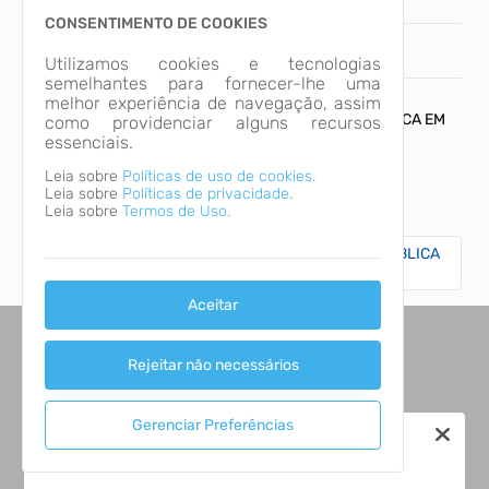
CONSENTIMENTO DE COOKIES
Utilizamos cookies e tecnologias
INÍCIO
ARQUIVOS
semelhantes para fornecer-lhe uma
melhor experiência de navegação, assim
EDITAL DE PROCESSO SELETIVO - CHAMADA PÚBLICA EM
como providenciar alguns recursos
Ti
CARÁTER EMERGENCIAL Nº 07/2025 - EM ANEXO
essenciais.
Leia sobre
Políticas de uso de cookies.
Leia sobre
Políticas de privacidade.
Páginas
Leia sobre
Termos de Uso.
EDITAL DE PROCESSO SELETIVO - CHAMADA PÚBLICA
EM CARÁTER EMERGENCIAL Nº 07/2025
Aceitar
Rejeitar não necessários
Gerenciar Preferências