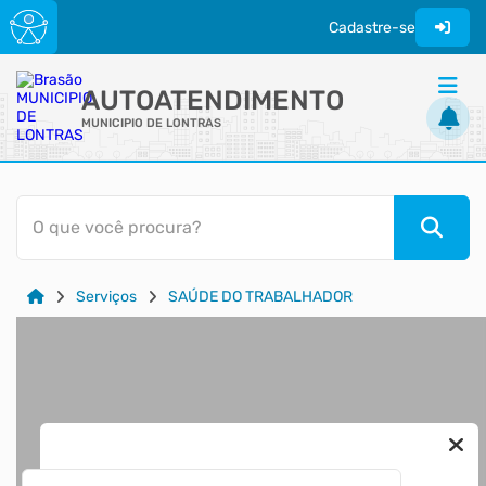
Cadastre-se
AUTOATENDIMENTO
MUNICIPIO DE LONTRAS
ACESSO RÁPIDO
O que você procura?
Acessibilidade
Cidadão
Serviços
SAÚDE DO TRABALHADOR
Transparência