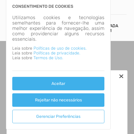
CONSENTIMENTO DE COOKIES
INÍCIO
ARQUIVOS
Utilizamos cookies e tecnologias
semelhantes para fornecer-lhe uma
CONFIRA O EDITAL DE PROCESSO SELETIVO - CHAMADA
melhor experiência de navegação, assim
Ti
PÚBLICA EM CARÁTER EMERGENCIAL Nº 01/2025 EM
como providenciar alguns recursos
ARQUIVOS.
essenciais.
Leia sobre
Políticas de uso de cookies.
Leia sobre
Políticas de privacidade.
Leia sobre
Termos de Uso.
Aceitar
Rejeitar não necessários
Gerenciar Preferências