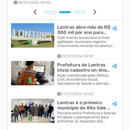
28/07/2026 14h36
27
Lontras abre mão de R$
300 mil por ano para
impulsionar novos
Com menos burocracia e mais
agilidade, município registra
negócios
crescimento recorde na abertura
de empresas e fortalece a
economia local
23/07/2026 13h51
Prefeitura de Lontras
inicia cadastro on-line
de famílias que residem
Ação coordenada pela Defesa
Civil, Assistência Social,
em áreas d...
Secretaria de Saúde e demais
secretarias busca fortalecer a
prevenção e agilizar o
21/07/2026 12h53
atendimento ...
Lontras é o primeiro
município do Alto Vale a
receber Plano de
Parceria entre Prefeitura e Sebrae
fortalece o planejamento para
Adaptação e Resil...
enfrentar os impactos das
mudanças climáticas e amplia a
capacidade do município na c...