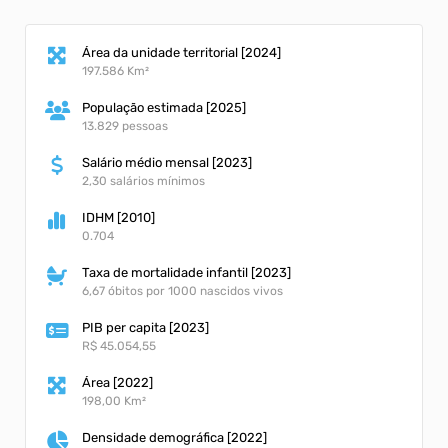
Área da unidade territorial [2024]
197.586 Km²
População estimada [2025]
13.829 pessoas
Salário médio mensal [2023]
2,30 salários mínimos
IDHM [2010]
0.704
Taxa de mortalidade infantil [2023]
6,67 óbitos por 1000 nascidos vivos
PIB per capita [2023]
R$ 45.054,55
Área [2022]
198,00 Km²
Densidade demográfica [2022]