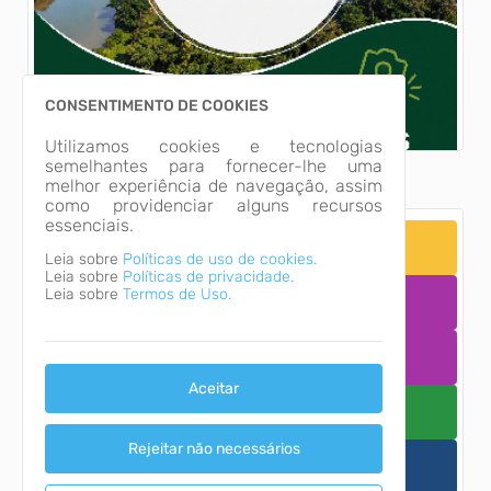
CONSENTIMENTO DE COOKIES
Utilizamos cookies e tecnologias
semelhantes para fornecer-lhe uma
melhor experiência de navegação, assim
como providenciar alguns recursos
essenciais.
Nota fiscal Eletrônica
Leia sobre
Políticas de uso de cookies.
Leia sobre
Políticas de privacidade.
Leia sobre
Termos de Uso.
Portal da Transparência
Acesso à Informação
Aceitar
Coronavírus
Rejeitar não necessários
Carta de serviços